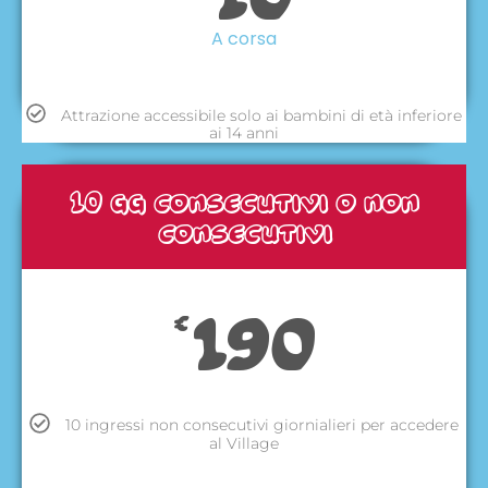
A corsa
Attrazione accessibile solo ai bambini di età inferiore
ai 14 anni
10 gg consecutivi o non
consecutivi
190
€
10 ingressi non consecutivi giornialieri per accedere
al Village