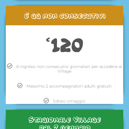
6 gg non consecutivi
120
€
6 ingressi non consecutivi giornalieri per accedere al
Village
Massimo 2 accompagnatori adulti gratuiti
Sdraio omaggio
Stagionale Village
dal 7 gennaio