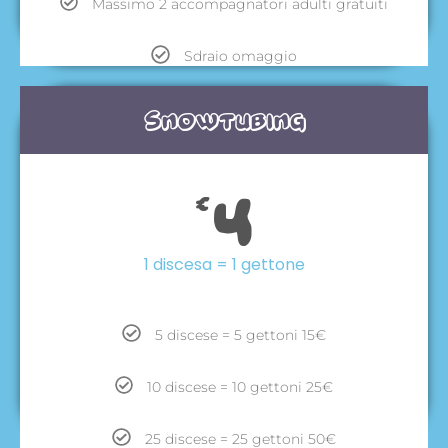
Massimo 2 accompagnatori adulti gratuiti
Sdraio omaggio
Snowtubing
4
€
1 discesa = 1 gettone
5 discese = 5 gettoni 15€
10 discese = 10 gettoni 25€
25 discese = 25 gettoni 50€