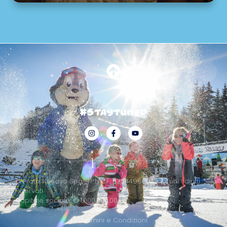
#staytuned
© Prato Nevoso Spa - P.I./C.F. 03544980042 - Tutti i diritti
Riservati
Capitale sociale: € 1.000.000,00 i.v.
Termini e Condizioni