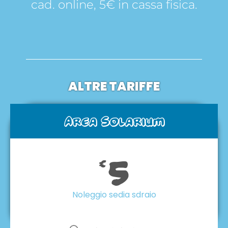
cad. online, 5€ in cassa fisica.
ALTRE TARIFFE
Area Solarium
5
€
Noleggio sedia sdraio