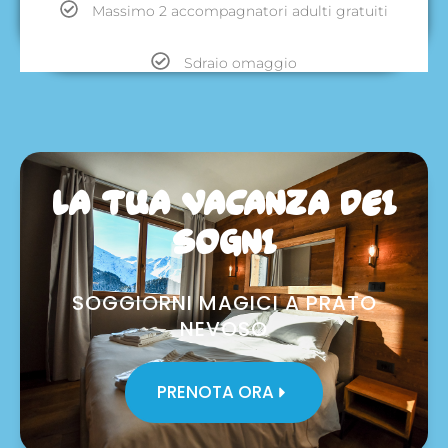
Massimo 2 accompagnatori adulti gratuiti
Sdraio omaggio
LA TUA VACANZA DEI
SOGNI
SOGGIORNI MAGICI A PRATO
NEVOSO
PRENOTA ORA