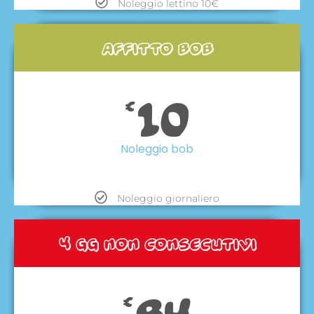
Noleggio lettino 10€
affitto bob
10
€
Noleggio bob
Noleggio giornaliero
4 gg non consecutivi
84
€