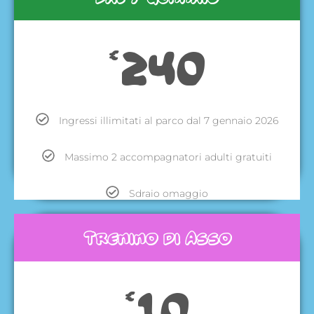
240
€
Ingressi illimitati al parco dal 7 gennaio 2026
Massimo 2 accompagnatori adulti gratuiti
Sdraio omaggio
Trenino di Asso
10
€