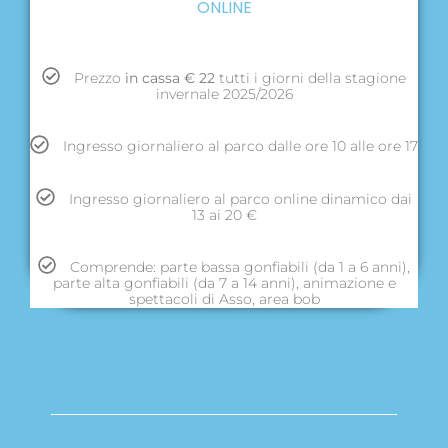
ONLINE
Prezzo
in cassa € 22
tutti i giorni della stagione
invernale 2025/2026
Ingresso giornaliero al parco dalle ore 10 alle ore 17
Ingresso giornaliero al parco online dinamico dai
13 ai 20 €
Comprende: parte bassa gonfiabili (da 1 a 6 anni),
parte alta gonfiabili (da 7 a 14 anni), animazione e
spettacoli di Asso, area bob