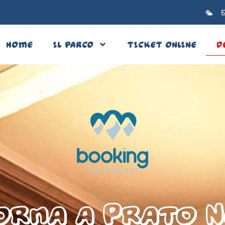
HOME
IL PARCO
TICKET ONLINE
D
orna a Prato 