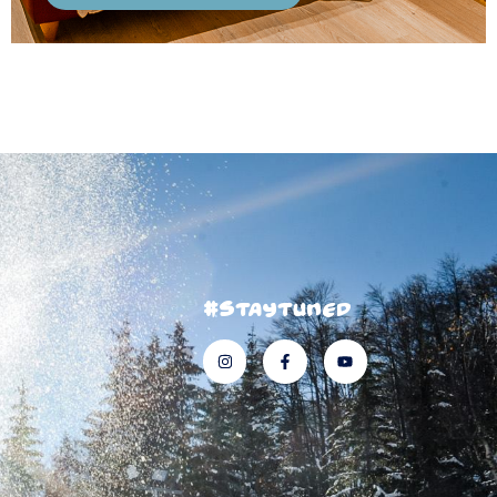
#staytuned
Village