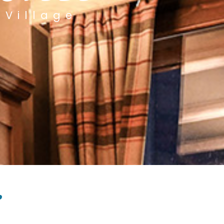
 Village
.