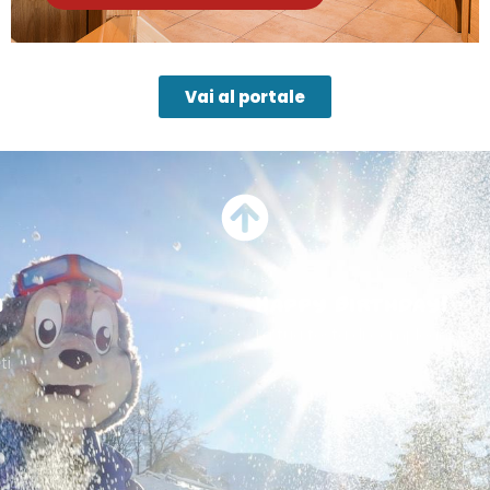
Vai al portale
i
Happy Birthday!
La tua festa di compleanno al 
ti