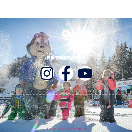
#staytuned
© Prato Nevoso Spa - P.I./C.F. 03544980042 - Tutti i diritti
Riservati
Capitale sociale: € 1.000.000,00 i.v.
Termini e Condizioni